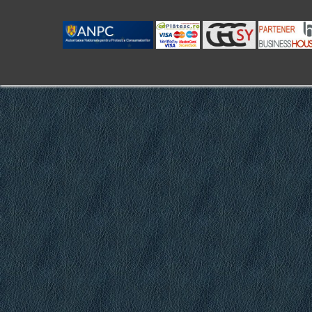
.
.
.