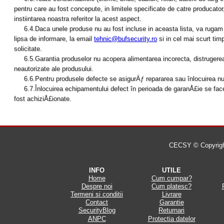
pentru care au fost concepute, in limitele specificate de catre producator, 
instiintarea noastra referitor la acest aspect.
6.4.Daca unele produse nu au fost incluse in aceasta lista, va rugam sa
lipsa de informare, la email
tehnic@bufsecurity.ro
si in cel mai scurt tim
solicitate.
6.5.Garantia produselor nu acopera alimentarea incorecta, distrugerea fi
neautorizate ale produsului.
6.6.Pentru produsele defecte se asigurÄƒ repararea sau înlocuirea num
6.7.Înlocuirea echipamentului defect în perioada de garanÅ£ie se face n
fost achiziÅ£ionate.
CECSY © Copyright 
INFO
UTILE
Home
Cum cumpar?
Despre noi
Cum platesc?
Termeni si conditii
Livrare
Contact
Garantie
SecurityBlog
Returnari
ANPC
Protectia datelor