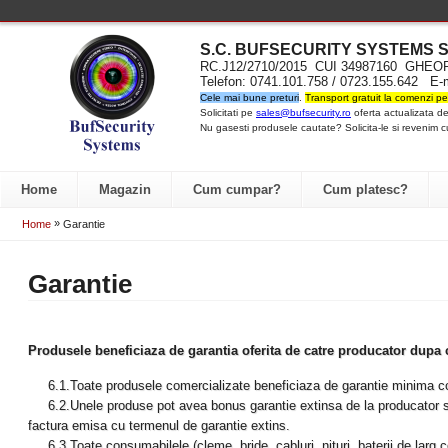
S.C. BUFSECURITY SYST
EMS S
RC.J12/2710/2015 CUI 34987160 GH
Telefon: 0741.101.758 / 0723.155.642 E-
Cele mai bune preturi
.
Transport gratuit la comenzi pe
Solicitati pe
sales@bufsecurity.ro
oferta actualizata de
Nu gasesti produsele cautate? Solicita-le si revenim c
Home
Magazin
Cum cumpar?
Cum platesc?
»
Home
Garantie
Garantie
Produsele beneficiaza de garantia oferita de catre producator dup
6.1.Toate produsele comercializate beneficiaza de garantie minima confor
6.2.Unele produse pot avea bonus garantie extinsa de la producator sau
factura emisa cu termenul de garantie extins.
6.3.Toate consumabilele (cleme, bride, cabluri, nituri, baterii de larg 