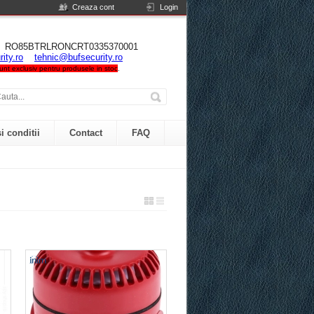
Creaza cont
Login
NIA RO85BTRLRONCRT0335370001
ity.ro
tehnic@bufsecurity.ro
 sunt exclusiv pentru produsele in stoc
.
i conditii
Contact
FAQ