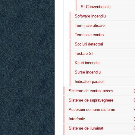
SI Conventionale
Software incendiu
Terminale afisare
Terminale control
Socluri detectori
Testare SI
Kituri incendiu
Surse incendiu
Indicatori paraleli
Sisteme de control acces
Sisteme de supraveghere
Accesorii comune sisteme
Interfonie
Sisteme de iluminat