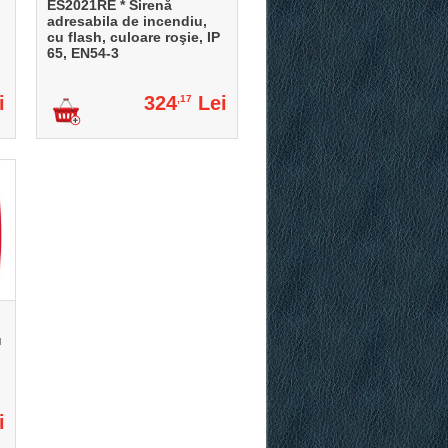
ES2021RE * Sirenă
adresabila de incendiu,
cu flash, culoare roşie, IP
65, EN54-3
i
324
Lei
,17
u
i