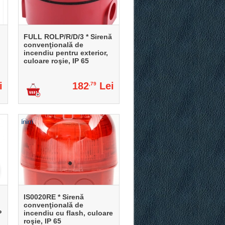
FULL ROLP/R/D/3 * Sirenă
convenţională de
incendiu pentru exterior,
culoare roşie, IP 65
i
182
Lei
,79
IS0020RE * Sirenă
convenţională de
P
incendiu cu flash, culoare
roşie, IP 65