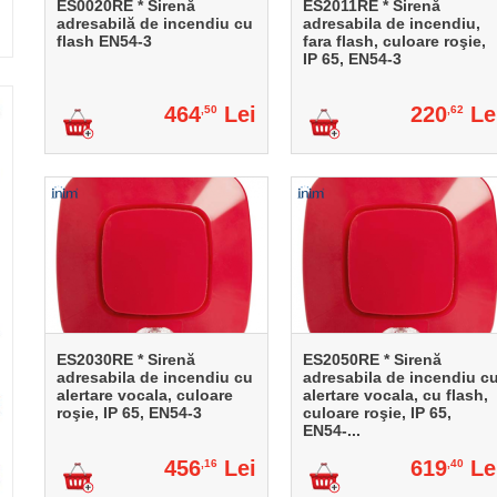
ES0020RE * Sirenă
ES2011RE * Sirenă
adresabilă de incendiu cu
adresabila de incendiu,
flash EN54-3
fara flash, culoare roşie,
IP 65, EN54-3
464
Lei
220
Le
,50
,62
ES2030RE * Sirenă
ES2050RE * Sirenă
adresabila de incendiu cu
adresabila de incendiu c
alertare vocala, culoare
alertare vocala, cu flash,
roşie, IP 65, EN54-3
culoare roşie, IP 65,
EN54-...
456
Lei
619
Le
,16
,40