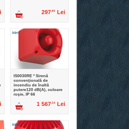
i
297
Lei
,80
IS0030RE * Sirenă
convenţională de
e
incendiu de înaltă
putere120 dB(A), culoare
roşie, IP 66
i
1 567
Lei
,24