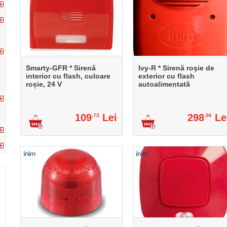
Smarty-GFR * Sirenă
Ivy-R * Sirenă roşie de
interior cu flash, culoare
exterior cu flash
roșie, 24 V
autoalimentată
109
Lei
298
Le
,73
,06