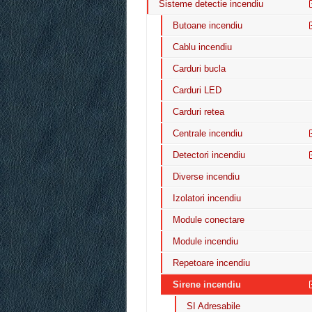
Sisteme detectie incendiu
Butoane incendiu
Cablu incendiu
Carduri bucla
Carduri LED
Carduri retea
Centrale incendiu
Detectori incendiu
Diverse incendiu
Izolatori incendiu
Module conectare
Module incendiu
Repetoare incendiu
Sirene incendiu
SI Adresabile