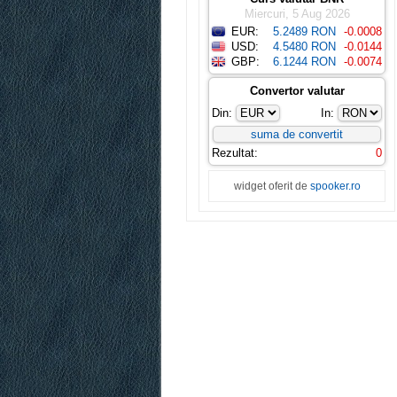
Miercuri, 5 Aug 2026
EUR:
5.2489 RON
-0.0008
USD:
4.5480 RON
-0.0144
GBP:
6.1244 RON
-0.0074
Convertor valutar
Din:
In:
Rezultat:
0
widget oferit de
spooker.ro