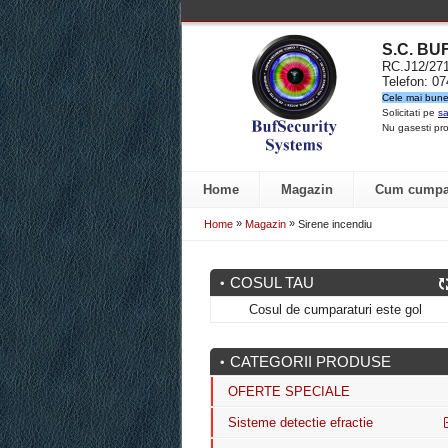
S.C. B
RC.J12/2
Telefon: 0
Cele mai bune 
Solicitati pe
sa
Nu gasesti pro
Home
Magazin
Cum cumpa
»
»
Home
Magazin
Sirene incendiu
COSUL TAU
Cosul de cumparaturi este gol
CATEGORII PRODUSE
OFERTE SPECIALE
Sisteme detectie efractie