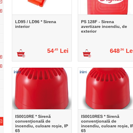
LD95 / LD96 * Sirena
PS 128F - Sirena
interior
avertizare incendiu, de
exterior
54
Lei
648
Le
,45
,56
IS0010RE * Sirenă
IS0010RES * Sirenă
convenţională de
convenţională de
incendiu, culoare roşie, IP
incendiu, culoare roşie, I
65
65