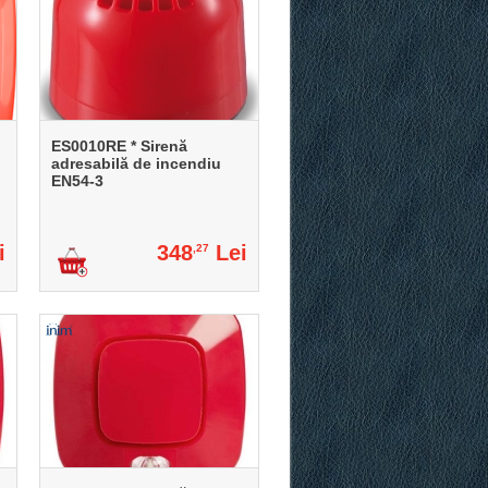
ES0010RE * Sirenă
adresabilă de incendiu
EN54-3
i
348
Lei
,27