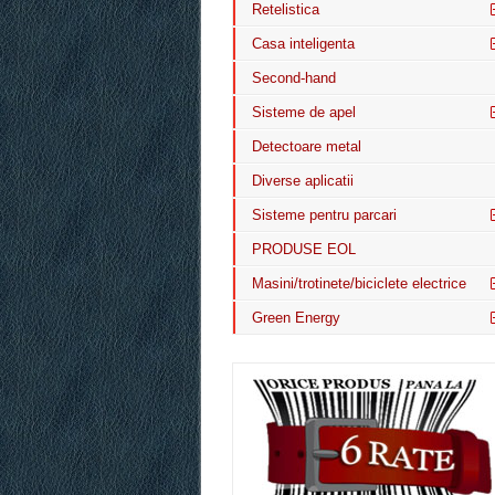
Retelistica
Casa inteligenta
Second-hand
Sisteme de apel
Detectoare metal
Diverse aplicatii
Sisteme pentru parcari
PRODUSE EOL
Masini/trotinete/biciclete electrice
Green Energy