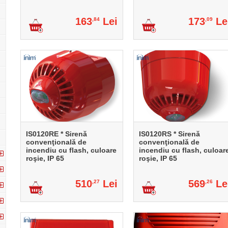
163
Lei
173
Le
,84
,09
IS0120RE * Sirenă
IS0120RS * Sirenă
convenţională de
convenţională de
incendiu cu flash, culoare
incendiu cu flash, culoar
roşie, IP 65
roşie, IP 65
510
Lei
569
Le
,27
,26