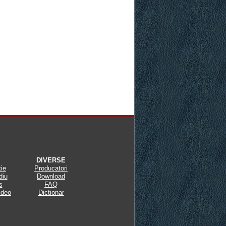
DIVERSE
tie
Producatori
diu
Download
s
FAQ
ideo
Dictionar