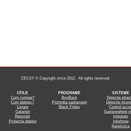
CECSY © Copyright since 2012 . All rights reserved.
UTILE
PROGRAME
SISTEME
Cum cumpar?
BuyBack
Detectie efrac
Cum platesc?
Promotia saptamanii
Detectie incen
Livrare
Black Friday
Control acce
Garantie
Supraveghere v
Returnari
Integrate
Protectia datelor
Interfonie
Retelistica