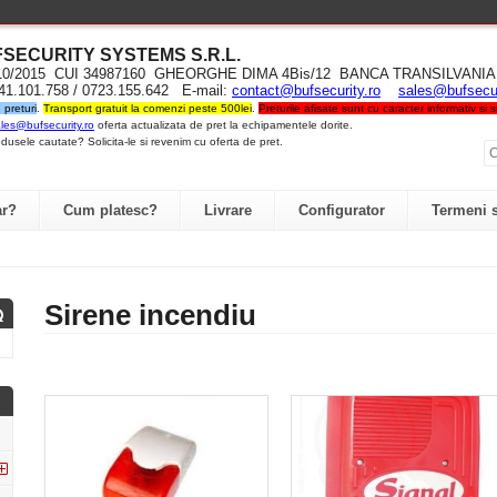
UFSECURITY SYST
EMS S.R.L
.
710/2015 CUI 34987160 GHEORGHE DIMA 4Bis/12 BANCA TRANSILVA
741.101.758 / 0723.155.642 E-mail:
contact@bufsecurity.ro
sales@bufsecur
preturi
.
Transport gratuit la comenzi peste 500lei
.
Preturile afisate sunt cu caracter informativ si
les@bufsecurity.ro
oferta actualizata de pret la echipamentele dorite.
dusele cautate? Solicita-le si revenim cu oferta de pret.
r?
Cum platesc?
Livrare
Configurator
Termeni s
Sirene incendiu