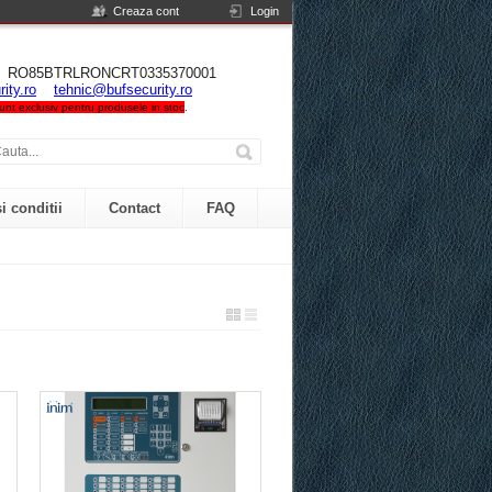
Creaza cont
Login
NIA RO85BTRLRONCRT0335370001
ity.ro
tehnic@bufsecurity.ro
 sunt exclusiv pentru produsele in stoc
.
i conditii
Contact
FAQ