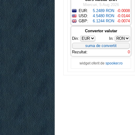
Miercuri, 5 Aug 2026
EUR:
5.2489 RON
-0.0008
USD:
4.5480 RON
-0.0144
GBP:
6.1244 RON
-0.0074
Convertor valutar
Din:
In:
Rezultat:
0
widget oferit de
spooker.ro