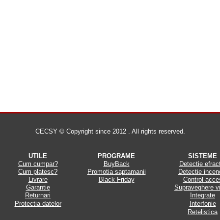
CECSY © Copyright since 2012 . All rights reserved.
UTILE
PROGRAME
SISTEME
Cum cumpar?
BuyBack
Detectie efrac
Cum platesc?
Promotia saptamanii
Detectie incen
Livrare
Black Friday
Control acce
Garantie
Supraveghere v
Returnari
Integrate
Protectia datelor
Interfonie
Retelistica