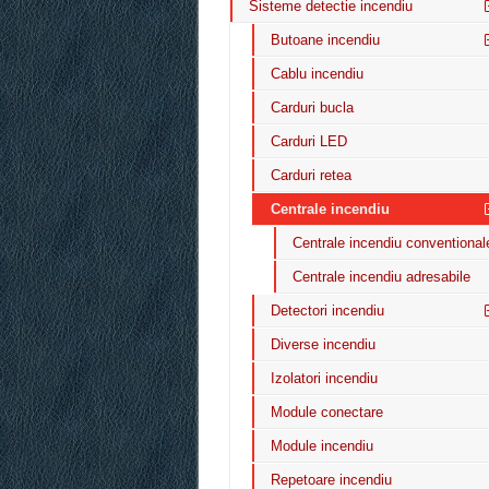
Sisteme detectie incendiu
Butoane incendiu
Cablu incendiu
Carduri bucla
Carduri LED
Carduri retea
Centrale incendiu
Centrale incendiu conventional
Centrale incendiu adresabile
Detectori incendiu
Diverse incendiu
Izolatori incendiu
Module conectare
Module incendiu
Repetoare incendiu