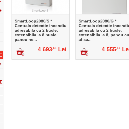
SmartLoop2080/S *
SmartLoop2080/G *
Centrala detectie incendiu
Centrala detectie incendi
adresabila cu 2 bucle,
adresabila cu 2 bucle,
extensibila la 8 bucle,
extensibila la 8, panou c
panou ne...
afisa...
4 693
Lei
4 555
Le
,63
,67
e