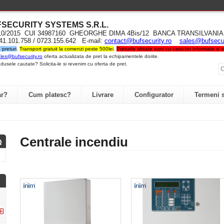
UFSECURITY SYST
EMS S.R.L
.
710/2015 CUI 34987160 GHEORGHE DIMA 4Bis/12 BANCA TRANSILVA
741.101.758 / 0723.155.642 E-mail:
contact@bufsecurity.ro
sales@bufsecur
preturi
.
Transport gratuit la comenzi peste 500lei
.
Preturile afisate sunt cu caracter informativ si
les@bufsecurity.ro
oferta actualizata de pret la echipamentele dorite.
dusele cautate? Solicita-le si revenim cu oferta de pret.
r?
Cum platesc?
Livrare
Configurator
Termeni s
Centrale incendiu