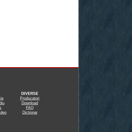
DIVERSE
tie
Producatori
diu
Download
s
FAQ
ideo
Dictionar