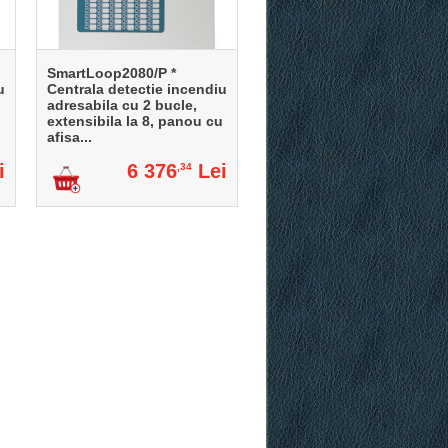
SmartLoop2080/P *
u
Centrala detectie incendiu
adresabila cu 2 bucle,
u
extensibila la 8, panou cu
afisa...
i
6 376
Lei
,34