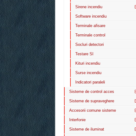
Sirene incendiu
Software incendiu
Terminale afisare
Terminale control
Socluri detectori
Testare SI
Kituri incendiu
Surse incendiu
Indicatori paraleli
Sisteme de control acces
Sisteme de supraveghere
Accesorii comune sisteme
Interfonie
Sisteme de iluminat