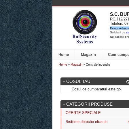
S.C. B
RC.J12/2
Telefon: 0
Cele mai bune 
Solicitati pe
sa
Nu gasesti pro
Home
Magazin
Cum cumpa
»
»
Home
Magazin
Centrale incendiu
COSUL TAU
Cosul de cumparaturi este gol
CATEGORII PRODUSE
OFERTE SPECIALE
Sisteme detectie efractie