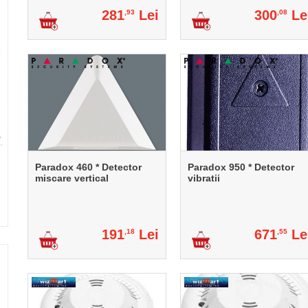
281
Lei
300
Le
,93
,08
Paradox 460 * Detector
Paradox 950 * Detector
miscare vertical
vibratii
191
Lei
671
Le
,18
,55