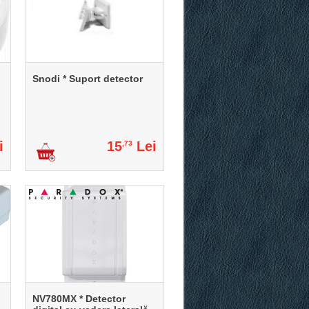
Snodi * Suport detector
i
15
Lei
,73
NV780MX * Detector