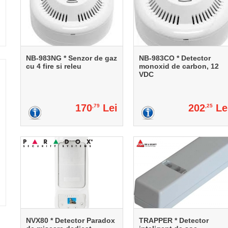
NB-983NG * Senzor de gaz
NB-983CO * Detector
cu 4 fire si releu
monoxid de carbon, 12
VDC
170
Lei
202
Le
,79
,25
NVX80 * Detector Paradox
TRAPPER * Detector