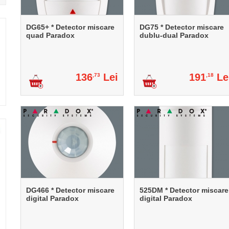
DG65+ * Detector miscare
DG75 * Detector miscare
quad Paradox
dublu-dual Paradox
136
Lei
191
Le
,73
,18
DG466 * Detector miscare
525DM * Detector miscare
digital Paradox
digital Paradox