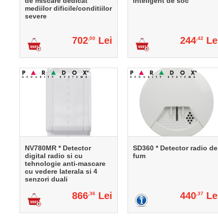
de miscare dedicat
inteligent de soc
mediilor dificile/conditiilor
severe
702
Lei
244
Le
,00
,42
NV780MR * Detector
SD360 * Detector radio de
digital radio si cu
fum
tehnologie anti-mascare
cu vedere laterala si 4
senzori duali
866
Lei
440
Le
,36
,37