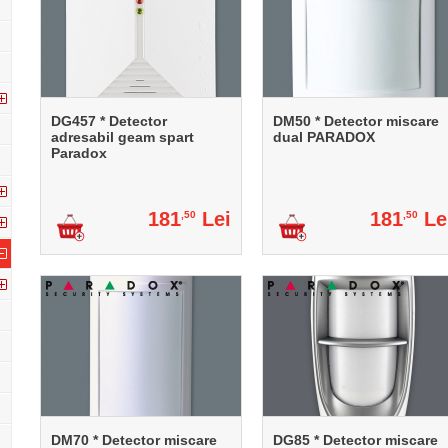
DG457 * Detector
DM50 * Detector miscare
adresabil geam spart
dual PARADOX
Paradox
181
Lei
181
Le
,50
,50
DM70 * Detector miscare
DG85 * Detector miscare