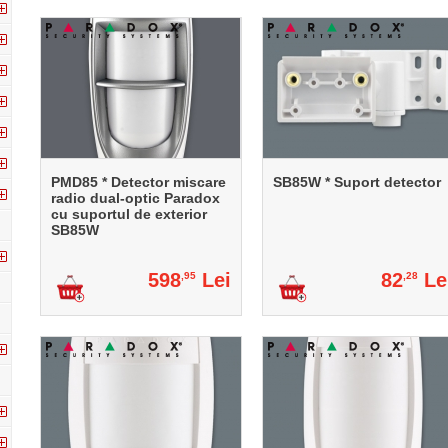
PMD85 * Detector miscare
SB85W * Suport detector
radio dual-optic Paradox
cu suportul de exterior
SB85W
598
Lei
82
Le
,95
,28