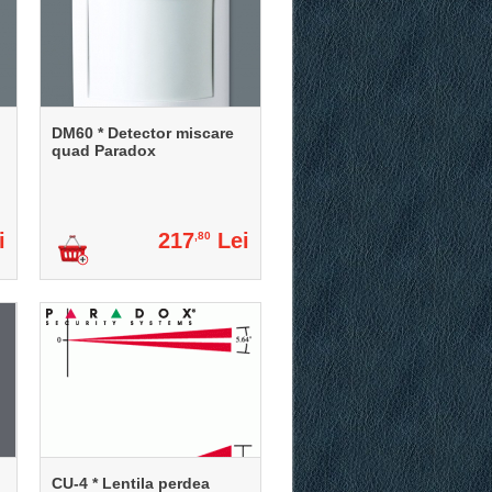
DM60 * Detector miscare
quad Paradox
i
217
Lei
,80
CU-4 * Lentila perdea