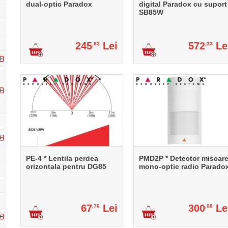
dual-optic Paradox
digital Paradox cu suport
SB85W
245
Lei
572
Le
,63
,33
PE-4 * Lentila perdea
PMD2P * Detector miscar
orizontala pentru DG85
mono-optic radio Parado
67
Lei
300
Le
,76
,08