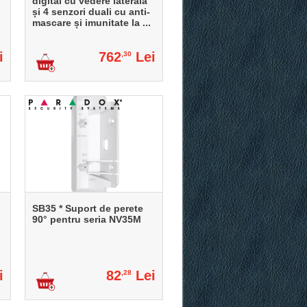
digital cu vedere laterală
și 4 senzori duali cu anti-
mascare și imunitate la ...
i
762
Lei
,30
SB35 * Suport de perete
90° pentru seria NV35M
i
82
Lei
,28