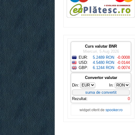
Curs valutar BNR
Miercuri, 5 Aug 2026
EUR:
5.2489 RON
-0.0008
USD:
4.5480 RON
-0.0144
GBP:
6.1244 RON
-0.0074
Convertor valutar
Din:
In:
Rezultat:
0
widget oferit de
spooker.ro