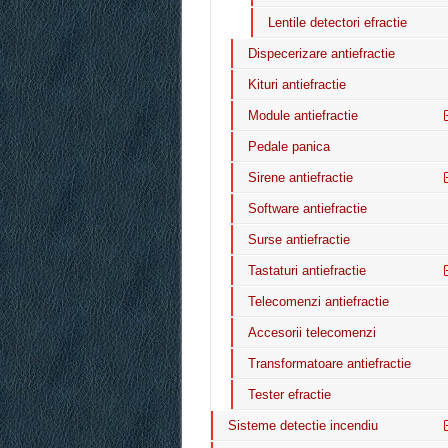
Lentile detectori efractie
Dispecerizare antiefractie
Kituri antiefractie
Module antiefractie
Pedale panica
Sirene antiefractie
Software antiefractie
Surse antiefractie
Tastaturi antiefractie
Telecomenzi antiefractie
Accesorii telecomenzi
Transformatoare antiefractie
Tester efractie
Sisteme detectie incendiu