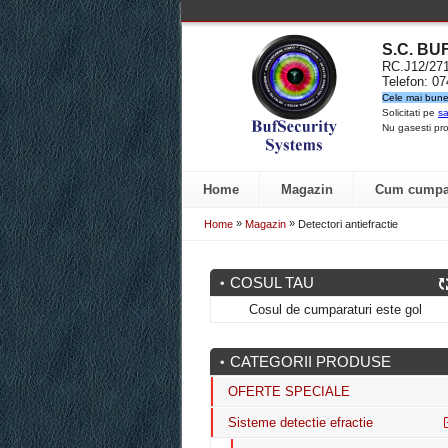
S.C. B
RC.J12/2
Telefon: 0
Cele mai bune 
Solicitati pe
sa
Nu gasesti pro
Home
Magazin
Cum cumpa
»
»
Home
Magazin
Detectori antiefractie
COSUL TAU
Cosul de cumparaturi este gol
CATEGORII PRODUSE
OFERTE SPECIALE
Sisteme detectie efractie