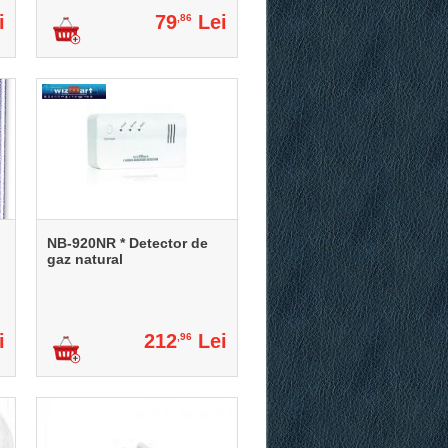
i
79
Lei
,86
NB-920NR * Detector de
gaz natural
i
212
Lei
,96