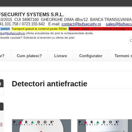
UFSECURITY SYST
EMS S.R.L
.
710/2015 CUI 34987160 GHEORGHE DIMA 4Bis/12 BANCA TRANSILVA
741.101.758 / 0723.155.642 E-mail:
contact@bufsecurity.ro
sales@bufsecur
preturi
.
Transport gratuit la comenzi peste 500lei
.
Preturile afisate sunt cu caracter informativ si
les@bufsecurity.ro
oferta actualizata de pret la echipamentele dorite.
dusele cautate? Solicita-le si revenim cu oferta de pret.
r?
Cum platesc?
Livrare
Configurator
Termeni s
Detectori antiefractie