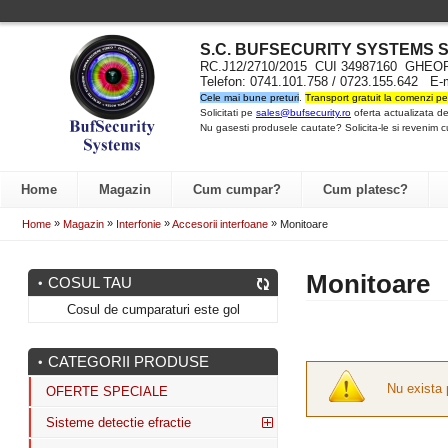
S.C. BUFSECURITY SYST
EMS S
RC.J12/2710/2015 CUI 34987160 GH
Telefon: 0741.101.758 / 0723.155.642 E-
Cele mai bune preturi
.
Transport gratuit la comenzi pe
Solicitati pe
sales@bufsecurity.ro
oferta actualizata de
Nu gasesti produsele cautate? Solicita-le si revenim c
Home
Magazin
Cum cumpar?
Cum platesc?
»
»
»
»
Home
Magazin
Interfonie
Accesorii interfoane
Monitoare
Monitoare
COSUL TAU
Cosul de cumparaturi este gol
CATEGORII PRODUSE
Nu exista 
OFERTE SPECIALE
Sisteme detectie efractie