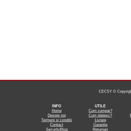
CECSY © Copyright 
INFO
UTILE
Home
Cum cumpar?
Despre noi
Cum platesc?
Termeni si conditii
Livrare
Contact
Garantie
SecurityBlog
Returnari