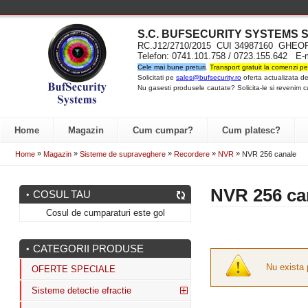
S.C. BUFSECURITY SYST
EMS S
RC.J12/2710/2015 CUI 34987160 GH
Telefon: 0741.101.758 / 0723.155.642 E-
Cele mai bune preturi
.
Transport gratuit la comenzi pe
Solicitati pe
sales@bufsecurity.ro
oferta actualizata de
Nu gasesti produsele cautate? Solicita-le si revenim c
Home
Magazin
Cum cumpar?
Cum platesc?
»
»
»
»
»
Home
Magazin
Sisteme de supraveghere
Recordere
NVR
NVR 256 canale
NVR 256 ca
COSUL TAU
Cosul de cumparaturi este gol
CATEGORII PRODUSE
Nu exista 
OFERTE SPECIALE
Sisteme detectie efractie