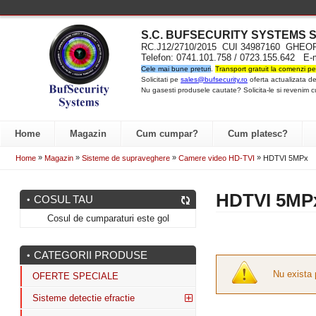
S.C. BUFSECURITY SYST
EMS S
RC.J12/2710/2015 CUI 34987160 GH
Telefon: 0741.101.758 / 0723.155.642 E-
Cele mai bune preturi
.
Transport gratuit la comenzi pe
Solicitati pe
sales@bufsecurity.ro
oferta actualizata de
Nu gasesti produsele cautate? Solicita-le si revenim c
Home
Magazin
Cum cumpar?
Cum platesc?
»
»
»
»
Home
Magazin
Sisteme de supraveghere
Camere video HD-TVI
HDTVI 5MPx
HDTVI 5MP
COSUL TAU
Cosul de cumparaturi este gol
CATEGORII PRODUSE
Nu exista 
OFERTE SPECIALE
Sisteme detectie efractie