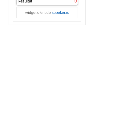
Rezultat:
0
widget oferit de
spooker.ro