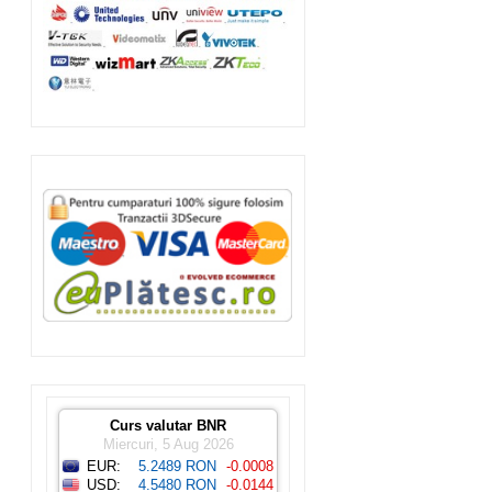
Curs valutar BNR
Miercuri, 5 Aug 2026
EUR:
5.2489 RON
-0.0008
USD:
4.5480 RON
-0.0144