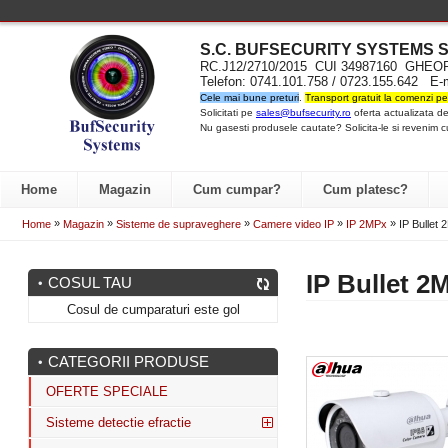
S.C. BUFSECURITY SYST
EMS S
RC.J12/2710/2015 CUI 34987160 GH
Telefon: 0741.101.758 / 0723.155.642 E-
Cele mai bune preturi
.
Transport gratuit la comenzi pe
Solicitati pe
sales@bufsecurity.ro
oferta actualizata de
Nu gasesti produsele cautate? Solicita-le si revenim c
Home
Magazin
Cum cumpar?
Cum platesc?
»
»
»
»
»
Home
Magazin
Sisteme de supraveghere
Camere video IP
IP 2MPx
IP Bullet 
IP Bullet 2
COSUL TAU
Cosul de cumparaturi este gol
CATEGORII PRODUSE
OFERTE SPECIALE
Sisteme detectie efractie