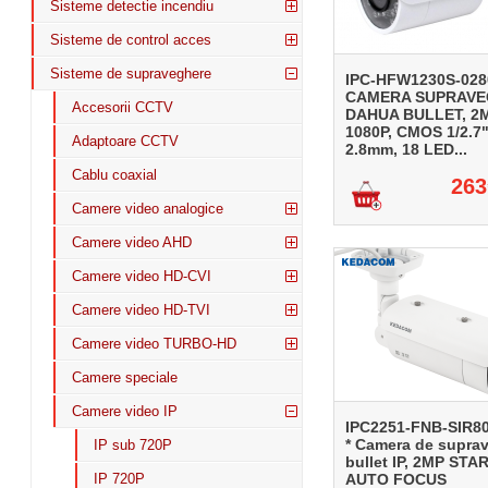
Sisteme detectie incendiu
Sisteme de control acces
Sisteme de supraveghere
IPC-HFW1230S-028
CAMERA SUPRAV
Accesorii CCTV
DAHUA BULLET, 2
1080P, CMOS 1/2.7"
Adaptoare CCTV
2.8mm, 18 LED...
Cablu coaxial
263
Camere video analogice
Camere video AHD
Camere video HD-CVI
Camere video HD-TVI
Camere video TURBO-HD
Camere speciale
Camere video IP
IPC2251-FNB-SIR8
* Camera de supra
IP sub 720P
bullet IP, 2MP STA
IP 720P
AUTO FOCUS